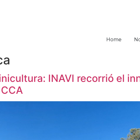
Home
No
ca
vinicultura: INAVI recorrió el 
VICCA