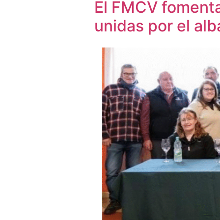
El FMCV fomenta 
unidas por el alb