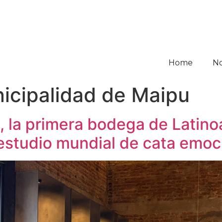
Home
No
icipalidad de Maipu
, la primera bodega de Latin
 estudio mundial de cata emoc