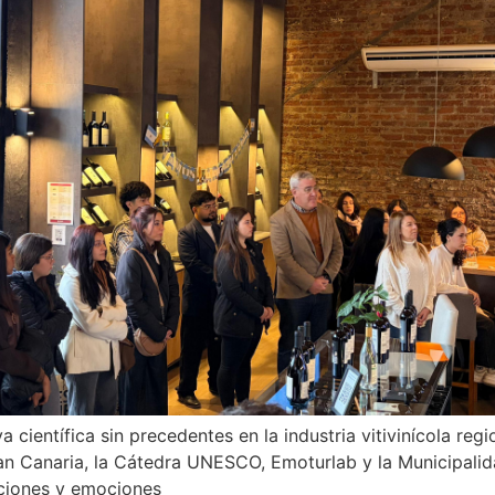
 científica sin precedentes en la industria vitivinícola reg
an Canaria, la Cátedra UNESCO, Emoturlab y la Municipali
ciones y emociones